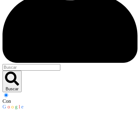
Buscar
Con
G
o
o
g
l
e