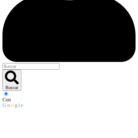
Buscar
Con
G
o
o
g
l
e