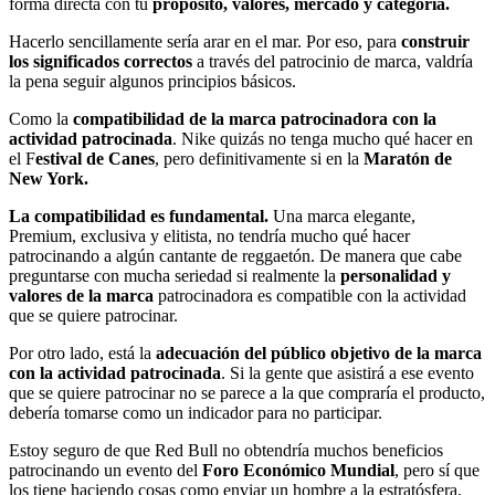
forma directa con tu
propósito, valores, mercado y categoría.
Hacerlo sencillamente sería arar en el mar. Por eso, para
construir
los significados correctos
a través del patrocinio de marca, valdría
la pena seguir algunos principios básicos.
Como la
compatibilidad de la marca patrocinadora con la
actividad patrocinada
. Nike quizás no tenga mucho qué hacer en
el F
estival de Canes
, pero definitivamente si en la
Maratón de
New York.
La compatibilidad es fundamental.
Una marca elegante,
Premium, exclusiva y elitista, no tendría mucho qué hacer
patrocinando a algún cantante de reggaetón. De manera que cabe
preguntarse con mucha seriedad si realmente la
personalidad y
valores de la marca
patrocinadora es compatible con la actividad
que se quiere patrocinar.
Por otro lado, está la
adecuación del público objetivo de la marca
con la actividad patrocinada
. Si la gente que asistirá a ese evento
que se quiere patrocinar no se parece a la que compraría el producto,
debería tomarse como un indicador para no participar.
Estoy seguro de que Red Bull no obtendría muchos beneficios
patrocinando un evento del
Foro Económico Mundial
, pero sí que
los tiene haciendo cosas como enviar un hombre a la estratósfera.