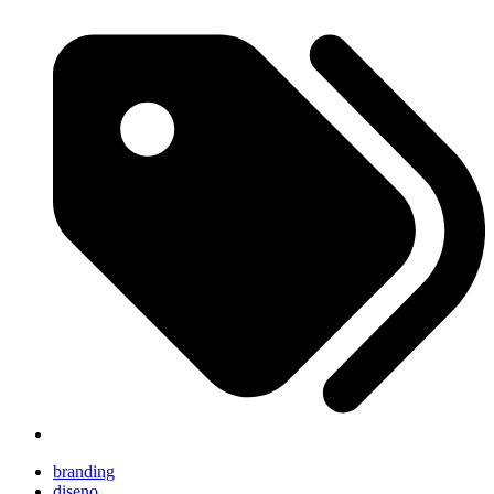
branding
diseno