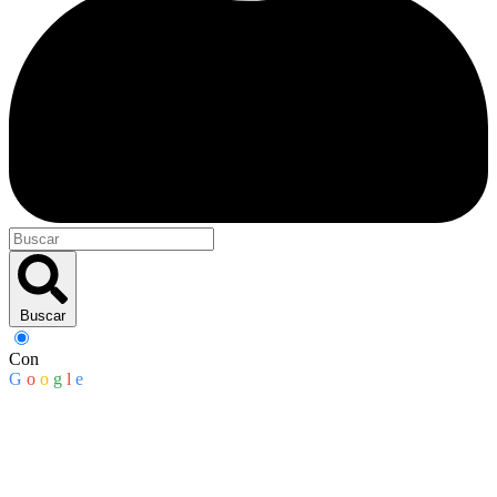
Buscar
Con
G
o
o
g
l
e