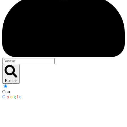
Buscar
Con
G
o
o
g
l
e