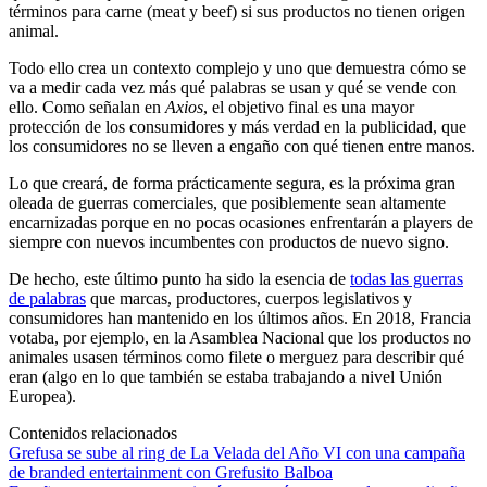
términos para carne (meat y beef) si sus productos no tienen origen
animal.
Todo ello crea un contexto complejo y uno que demuestra cómo se
va a medir cada vez más qué palabras se usan y qué se vende con
ello. Como señalan en
Axios
, el objetivo final es una mayor
protección de los consumidores y más verdad en la publicidad, que
los consumidores no se lleven a engaño con qué tienen entre manos.
Lo que creará, de forma prácticamente segura, es la próxima gran
oleada de guerras comerciales, que posiblemente sean altamente
encarnizadas porque en no pocas ocasiones enfrentarán a players de
siempre con nuevos incumbentes con productos de nuevo signo.
De hecho, este último punto ha sido la esencia de
todas las guerras
de palabras
que marcas, productores, cuerpos legislativos y
consumidores han mantenido en los últimos años. En 2018, Francia
votaba, por ejemplo, en la Asamblea Nacional que los productos no
animales usasen términos como filete o merguez para describir qué
eran (algo en lo que también se estaba trabajando a nivel Unión
Europea).
Contenidos relacionados
Grefusa se sube al ring de La Velada del Año VI con una campaña
de branded entertainment con Grefusito Balboa