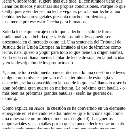
leche y, sobre todo, sugiere más que dice. El consumidor tiene que
llenar los huecos y alcanzar sus propias conclusiones. Porque lo que
Oatly quiere vender es una leche vegana, pero llamar leche a una
bebida hecha con vegetales presenta muchos problemas y
justamente por ese estar "hecha para humanos".
Solo la leche que encaje con lo que la leche ha sido de forma
tradicional - una bebida que sale de los animales - puede ser
presentada en el mercado como tal. Una sentencia del Tribunal de
Justicia de la Unión Europea ha limitado el uso de términos como
leche, nata, queso o yogur para todo lo que tiene un origen animal.
En la vida cotidiana puedes hablar de leche de soja, en la publicidad
y en la descripción de los productos no.
Y, aunque todo esto pueda parecer demasiado una cuestión de leyes
o algo a unos niveles que van más en términos de estrategia y
ejecución, se ha convertido en la base de lo que está llamado a ser la
gran próxima gran guerra en marketing. La próxima gran batalla - o
más bien las próximas grandes batallas - serán las guerras del
naming.
Como explica en
Axios
, la cuestión se ha convertido en un elemento
emergente en el mercado estadounidense (que funciona aquí como
una muestra de un problema mucho más global). Las guerras
empresariales y las batallas por lo que se puede decir y usar no solo
están siendo marcadas por lo que está o no registrado ya como