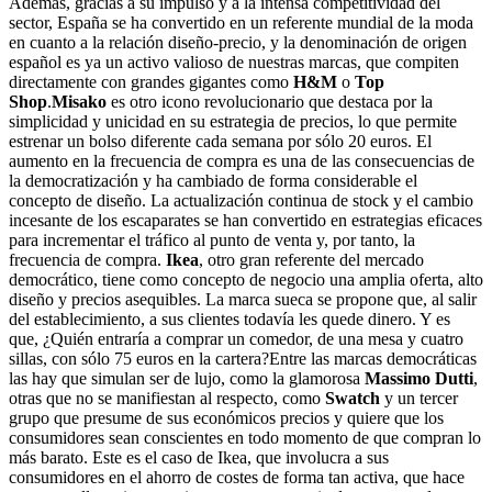
Además, gracias a su impulso y a la intensa competitividad del
sector, España se ha convertido en un referente mundial de la moda
en cuanto a la relación diseño-precio, y la denominación de origen
español es ya un activo valioso de nuestras marcas, que compiten
directamente con grandes gigantes como
H&M
o
Top
Shop
.
Misako
es otro icono revolucionario que destaca por la
simplicidad y unicidad en su estrategia de precios, lo que permite
estrenar un bolso diferente cada semana por sólo 20 euros. El
aumento en la frecuencia de compra es una de las consecuencias de
la democratización y ha cambiado de forma considerable el
concepto de diseño. La actualización continua de stock y el cambio
incesante de los escaparates se han convertido en estrategias eficaces
para incrementar el tráfico al punto de venta y, por tanto, la
frecuencia de compra.
Ikea
, otro gran referente del mercado
democrático, tiene como concepto de negocio una amplia oferta, alto
diseño y precios asequibles. La marca sueca se propone que, al salir
del establecimiento, a sus clientes todavía les quede dinero. Y es
que, ¿Quién entraría a comprar un comedor, de una mesa y cuatro
sillas, con sólo 75 euros en la cartera?Entre las marcas democráticas
las hay que simulan ser de lujo, como la glamorosa
Massimo Dutti
,
otras que no se manifiestan al respecto, como
Swatch
y un tercer
grupo que presume de sus económicos precios y quiere que los
consumidores sean conscientes en todo momento de que compran lo
más barato. Este es el caso de Ikea, que involucra a sus
consumidores en el ahorro de costes de forma tan activa, que hace