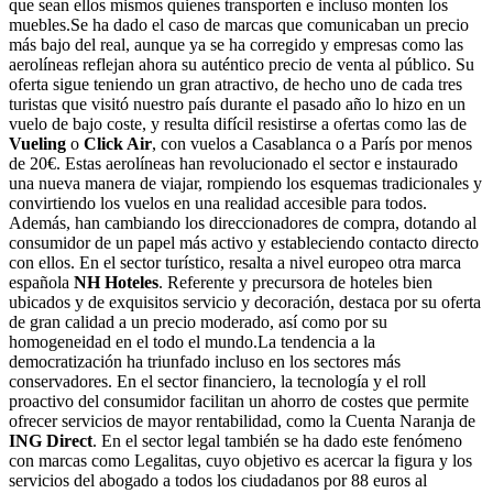
que sean ellos mismos quienes transporten e incluso monten los
muebles.Se ha dado el caso de marcas que comunicaban un precio
más bajo del real, aunque ya se ha corregido y empresas como las
aerolíneas reflejan ahora su auténtico precio de venta al público. Su
oferta sigue teniendo un gran atractivo, de hecho uno de cada tres
turistas que visitó nuestro país durante el pasado año lo hizo en un
vuelo de bajo coste, y resulta difícil resistirse a ofertas como las de
Vueling
o
Click Air
, con vuelos a Casablanca o a París por menos
de 20€. Estas aerolíneas han revolucionado el sector e instaurado
una nueva manera de viajar, rompiendo los esquemas tradicionales y
convirtiendo los vuelos en una realidad accesible para todos.
Además, han cambiando los direccionadores de compra, dotando al
consumidor de un papel más activo y estableciendo contacto directo
con ellos. En el sector turístico, resalta a nivel europeo otra marca
española
NH Hoteles
. Referente y precursora de hoteles bien
ubicados y de exquisitos servicio y decoración, destaca por su oferta
de gran calidad a un precio moderado, así como por su
homogeneidad en el todo el mundo.La tendencia a la
democratización ha triunfado incluso en los sectores más
conservadores. En el sector financiero, la tecnología y el roll
proactivo del consumidor facilitan un ahorro de costes que permite
ofrecer servicios de mayor rentabilidad, como la Cuenta Naranja de
ING Direct
. En el sector legal también se ha dado este fenómeno
con marcas como Legalitas, cuyo objetivo es acercar la figura y los
servicios del abogado a todos los ciudadanos por 88 euros al