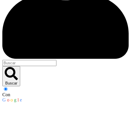
Buscar
Con
G
o
o
g
l
e