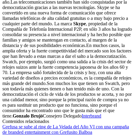
año.Las telecomunicaciones también han sido conquistadas por la
democratización gracias a las nuevas tecnologías. Skype se ha
convertido en una nueva forma de comunicación que ofrece
llamadas telefónicas de alta calidad gratuitas o a muy bajo precio a
cualquier parte del mundo. La marca
Skype
, propiedad de la
Compañía de Telefonía Internacional P2P, en sólo 3 años ha logrado
consolidar su presencia a nivel internacional y ha hecho posible que
familias y amigos se mantengan en contacto, al margen de la
distancia y de sus posibilidades económicas.En muchos casos, la
amplia oferta y la fuerte competitividad del mercado son los factores
que han llevado a estas marcas a dar el salto a la democratización.
Swatch, por ejemplo, surgió como una salida a la crisis del sector de
relojes suizos ante la fuerte competencia japonesa de los años 60 y
70. La empresa salió fortalecida de la crisis y hoy, con una alta
variedad de diseños a precios económicos, es la compañía de relojes
más grande del mundo.Son muchos los que tienen un Swatch, pero
son todavía más quienes tienen o han tenido más de uno. Con la
democratización el ciclo de vida de los productos se acorta, y no por
una calidad menor, sino porque la principal razón de compra ya no
es para sustituir un producto que no funciona, sino porque el
consumidor ha encontrado uno que le gusta más que el que
tiene.
Gonzalo Brujó
Consejero Delegado
Interbrand
Contenidos relacionados
Grefusa se sube al ring de La Velada del Año VI con una campaña
de branded entertainment con Grefusito Balboa