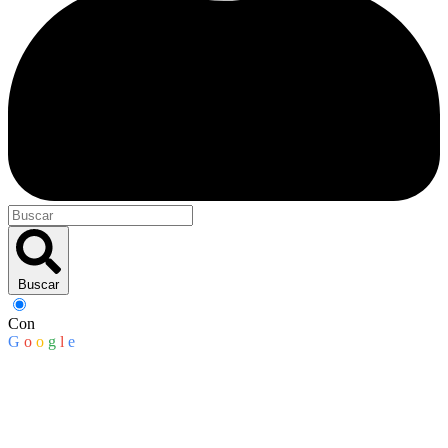
Buscar
Con
G
o
o
g
l
e