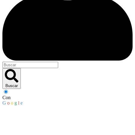
Buscar
Con
G
o
o
g
l
e