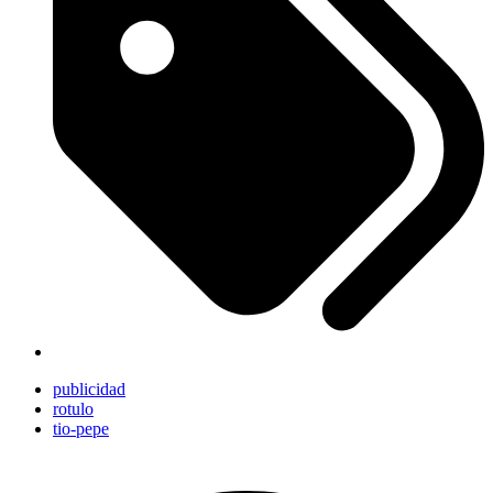
publicidad
rotulo
tio-pepe