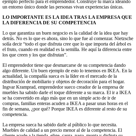
ejemplo perfecto para el emprendedor. Construye tu marca ideando
un entorno único donde las personas vivan experiencias únicas.
LO IMPORTANTE ES LA IDEA TRAS LA EMPRESA QUE
LA DIFERENCIA DE SU COMPETENCIA
Lo que garantiza un buen negocio es la calidad de la idea que hay
detrás. No es lo que es ahora, sino lo que fue al comenzar. Nietzsche
solía decir “todo el que disfruta cree que lo que importa del árbol es
el fruto, cuando en realidad es la semilla. He aquí la diferencia entre
los que creen y los que disfrutan”.
El emprendedor tiene que desmarcarse de su competencia dando
algo diferente. Un buen ejemplo de esto lo tenemos en IKEA. En la
actualidad, la compañía sueca es la líder en el mercado de la
distribución de mobiliario y objetos de decoración para el hogar.
Ingvar Kramprad, emprendedor sueco creador de la empresa de
muebles ha sabido darle el toque diferente a su marca. El ir a IKEA
se ha convertido en algo más que en un simple acto de ir de
compras, familias enteras acuden a IKEA a pasar unas horas en el
fin de semana, ¿por qué? Porque IKEA es diferente al resto de su
competencia.
La empresa sueca ha sabido darle al público lo que necesita.
Muebles de calidad a un precio menor al de la competencia. El
cliente acude a la tienda, elige, carga, paga, monta y disfruta su