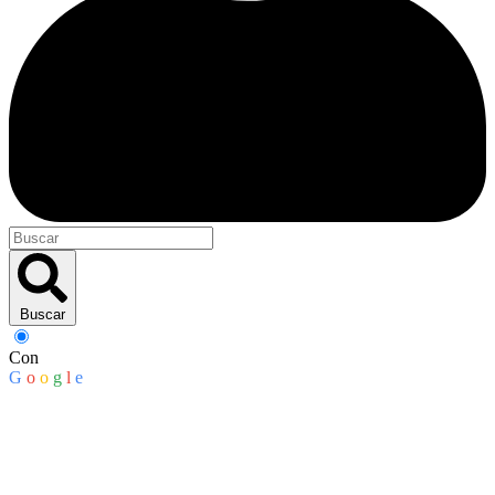
Buscar
Con
G
o
o
g
l
e