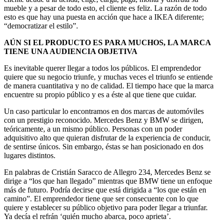
mueble y a pesar de todo esto, el cliente es feliz. La razón de todo
esto es que hay una puesta en acción que hace a IKEA diferente;
“democratizar el estilo”.
AÚN SI EL PRODUCTO ES PARA MUCHOS, LA MARCA
TIENE UNA AUDIENCIA OBJETIVA
Es inevitable querer llegar a todos los públicos. El emprendedor
quiere que su negocio triunfe, y muchas veces el triunfo se entiende
de manera cuantitativa y no de calidad. El tiempo hace que la marca
encuentre su propio público y es a éste al que tiene que cuidar.
Un caso particular lo encontramos en dos marcas de automóviles
con un prestigio reconocido. Mercedes Benz y BMW se dirigen,
teóricamente, a un mismo público. Personas con un poder
adquisitivo alto que quieran disfrutar de la experiencia de conducir,
de sentirse únicos. Sin embargo, éstas se han posicionado en dos
lugares distintos.
En palabras de Cristián Saracco de Allegro 234, Mercedes Benz se
dirige a “los que han llegado” mientras que BMW tiene un enfoque
más de futuro. Podría decirse que está dirigida a “los que están en
camino”. El emprendedor tiene que ser consecuente con lo que
quiere y establecer su público objetivo para poder llegar a triunfar.
Ya decía el refrán ‘quién mucho abarca, poco aprieta’.