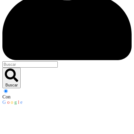
Buscar
Con
G
o
o
g
l
e