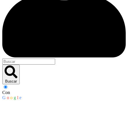
Buscar
Con
G
o
o
g
l
e