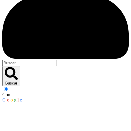
Buscar
Con
G
o
o
g
l
e