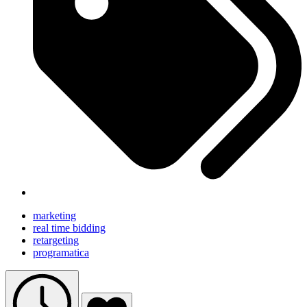
marketing
real time bidding
retargeting
programatica