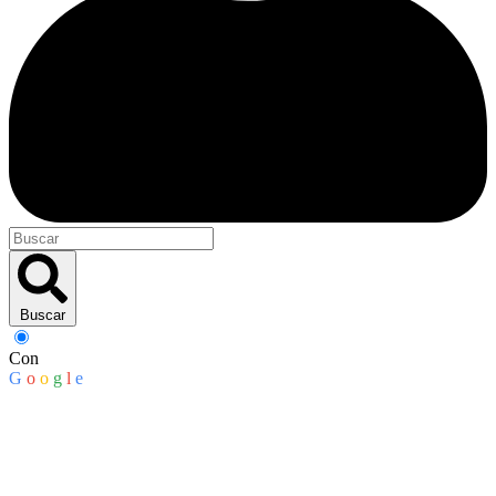
Buscar
Con
G
o
o
g
l
e