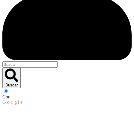
Buscar
Con
G
o
o
g
l
e