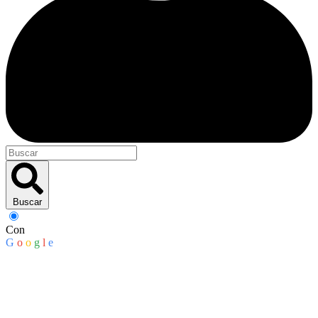
Buscar
Con
G
o
o
g
l
e