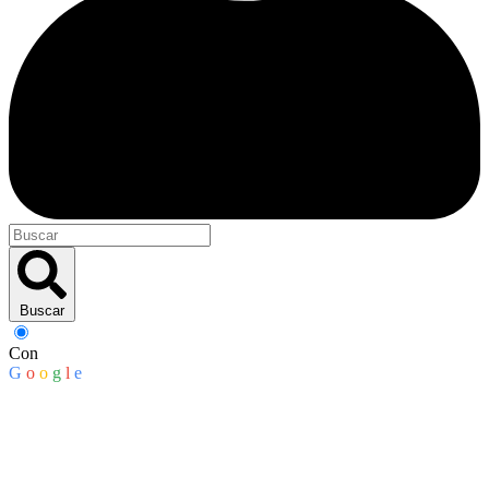
Buscar
Con
G
o
o
g
l
e