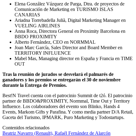
Elena González Vázquez de Parga, Dtra. de proyectos de
Comunicación de Marketing en TURISMO ISLAS
CANARIAS
Ariadna Torrebadella Julià, Digital Marketing Manager en
VUELING AIRLINES
Anna Roca, Directora General en Proximity Barcelona en
BBDO PROXIMITY
Alberto Fernández, CEO en NORMMAL
Joan Marc García, Sales Director and Board Member en
TERRITORY INFLUENCE
Mabel Mas, Managing director en España y Francia en TIME
OUT
Tras la reunión de jurados se desvelará el palmarés de
ganadores y los premios se entregarán el 30 de noviembre
durante la Entrega de Premios.
Best!N Travel cuenta con el patrocinio Summit de t2ó. El patrocinio
partner de BBDO&PROXIMITY, Normmal, Time Out y Territory
Influence. Los colaboradores del evento son Blinko, Hands 4
Events, Markom Gifts y Parafina. Y como media partner D/A Retail,
Gaceta del Turismo, IPMARK, Puro Marketing y Todostartups.
Contenidos relacionados
Beatriz Navarro (Renault), Rafaél Fernández de Alarcón