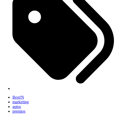
Best!N
marketing
autos
premios