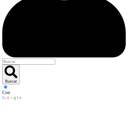
Buscar
Con
G
o
o
g
l
e