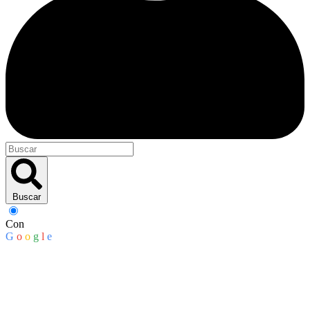
Buscar
Con
G
o
o
g
l
e