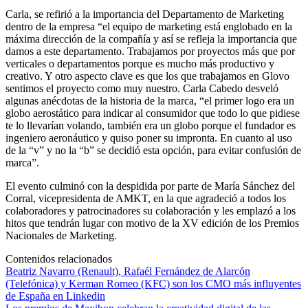
Carla, se refirió a la importancia del Departamento de Marketing
dentro de la empresa “el equipo de marketing está englobado en la
máxima dirección de la compañía y así se refleja la importancia que
damos a este departamento. Trabajamos por proyectos más que por
verticales o departamentos porque es mucho más productivo y
creativo. Y otro aspecto clave es que los que trabajamos en Glovo
sentimos el proyecto como muy nuestro. Carla Cabedo desveló
algunas anécdotas de la historia de la marca, “el primer logo era un
globo aerostático para indicar al consumidor que todo lo que pidiese
te lo llevarían volando, también era un globo porque el fundador es
ingeniero aeronáutico y quiso poner su impronta. En cuanto al uso
de la “v” y no la “b” se decidió esta opción, para evitar confusión de
marca”.
El evento culminó con la despidida por parte de María Sánchez del
Corral, vicepresidenta de AMKT, en la que agradeció a todos los
colaboradores y patrocinadores su colaboración y les emplazó a los
hitos que tendrán lugar con motivo de la XV edición de los Premios
Nacionales de Marketing.
Contenidos relacionados
Beatriz Navarro (Renault), Rafaél Fernández de Alarcón
(Telefónica) y Kerman Romeo (KFC) son los CMO más influyentes
de España en Linkedin