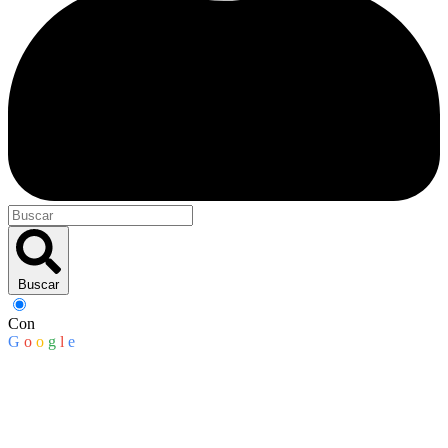
Buscar
Con
G
o
o
g
l
e