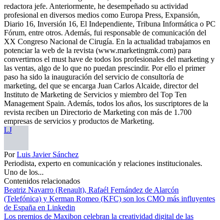
redactora jefe. Anteriormente, he desempeñado su actividad
profesional en diversos medios como Europa Press, Expansión,
Diario 16, Inversión 16, El Independiente, Tribuna Informática o PC
Fórum, entre otros. Además, fui responsable de comunicación del
XX Congreso Nacional de Cirugía. En la actualidad trabajamos en
potenciar la web de la revista (www.marketingmk.com) para
convertirnos el must have de todos los profesionales del marketing y
las ventas, algo de lo que no puedan prescindir. Por ello el primer
paso ha sido la inauguración del servicio de consultoría de
marketing, del que se encarga Juan Carlos Alcaide, director del
Instituto de Marketing de Servicios y miembro del Top Ten
Management Spain. Además, todos los años, los suscriptores de la
revista reciben un Directorio de Marketing con más de 1.700
empresas de servicios y productos de Marketing.
LJ
Por
Luis Javier Sánchez
Periodista, experto en comunicación y relaciones institucionales.
Uno de los...
Contenidos relacionados
Beatriz Navarro (Renault), Rafaél Fernández de Alarcón
(Telefónica) y Kerman Romeo (KFC) son los CMO más influyentes
de España en Linkedin
Los premios de Maxibon celebran la creatividad digital de las