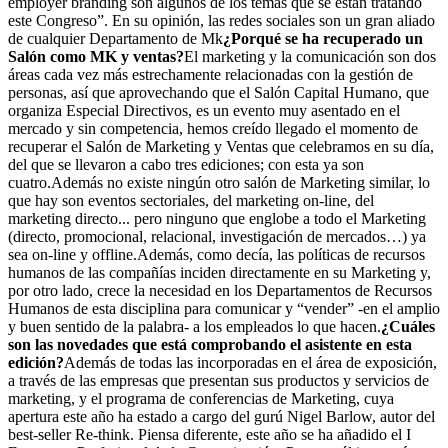
employer branding son algunos de los temas que se están tratando
este Congreso”. En su opinión, las redes sociales son un gran aliado
de cualquier Departamento de Mk
¿Porqué se ha recuperado un
Salón como MK y ventas?
El marketing y la comunicación son dos
áreas cada vez más estrechamente relacionadas con la gestión de
personas, así que aprovechando que el Salón Capital Humano, que
organiza Especial Directivos, es un evento muy asentado en el
mercado y sin competencia, hemos creído llegado el momento de
recuperar el Salón de Marketing y Ventas que celebramos en su día,
del que se llevaron a cabo tres ediciones; con esta ya son
cuatro.Además no existe ningún otro salón de Marketing similar, lo
que hay son eventos sectoriales, del marketing on-line, del
marketing directo... pero ninguno que englobe a todo el Marketing
(directo, promocional, relacional, investigación de mercados…) ya
sea on-line y offline.Además, como decía, las políticas de recursos
humanos de las compañías inciden directamente en su Marketing y,
por otro lado, crece la necesidad en los Departamentos de Recursos
Humanos de esta disciplina para comunicar y “vender” -en el amplio
y buen sentido de la palabra- a los empleados lo que hacen.
¿Cuáles
son las novedades que está comprobando el asistente en esta
edición?
Además de todas las incorporadas en el área de exposición,
a través de las empresas que presentan sus productos y servicios de
marketing, y el programa de conferencias de Marketing, cuya
apertura este año ha estado a cargo del gurú Nigel Barlow, autor del
best-seller Re-think. Piensa diferente, este año se ha añadido el I