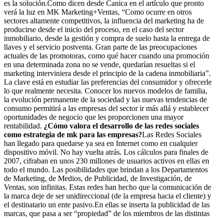
es la solución.Como dicen desde Canica en el artículo que pronto
verá la luz en MK Marketing+Ventas, “Como ocurre en otros
sectores altamente competitivos, la influencia del marketing ha de
producirse desde el inicio del proceso, en el caso del sector
inmobiliario, desde la gestión y compra de suelo hasta la entrega de
llaves y el servicio postventa. Gran parte de las preocupaciones
actuales de las promotoras, como qué hacer cuando una promoción
en una determinada zona no se vende, quedarían resueltas si el
marketing interviniera desde el principio de la cadena inmobiliaria”.
La clave está en estudiar las preferencias del consumidor y ofrecerle
lo que realmente necesita. Conocer los nuevos modelos de familia,
la evolución permanente de la sociedad y las nuevas tendencias de
consumo permitirá a las empresas del sector ir más allá y establecer
oportunidades de negocio que les proporcionen una mayor
rentabilidad.
¿Cómo valora el desarrollo de las redes sociales
como estrategia de mk para las empresas?
Las Redes Sociales
han llegado para quedarse ya sea en Internet como en cualquier
dispositivo móvil. No hay vuelta atrás. Los cálculos para finales de
2007, cifraban en unos 230 millones de usuarios activos en ellas en
todo el mundo. Las posibilidades que brindan a los Departamentos
de Marketing, de Medios, de Publicidad, de Investigación, de
Ventas, son infinitas. Estas redes han hecho que la comunicación de
la marca deje de ser unidireccional (de la empresa hacia el cliente) y
el destinatario un ente pasivo.En ellas se inserta la publicidad de las
marcas, que pasa a ser “propiedad” de los miembros de las distintas