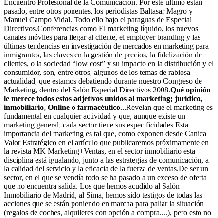
Encuentro Profesional de la Comunicación. Por este último están
pasado, entre otros ponentes, los periodistas Baltasar Magro y
Manuel Campo Vidal. Todo ello bajo el paraguas de Especial
Directivos.Conferencias como El marketing líquido, los nuevos
canales móviles para llegar al cliente, el employer branding y las
últimas tendencias en investigación de mercados en marketing para
inmigrantes, las claves en la gestión de precios, la fidelización de
clientes, o la sociedad “low cost” y su impacto en la distribución y el
consumidor, son, entre otros, algunos de los temas de rabiosa
actualidad, que estamos debatiendo durante nuestro Congreso de
Marketing, dentro del Salón Especial Directivos 2008.
Qué opinión
le merece todos estos adjetivos unidos al marketing; jurídico,
inmobiliario, Online o farmacéutico...
Revelan que el marketing es
fundamental en cualquier actividad y que, aunque existe un
marketing general, cada sector tiene sus especificidades.Esta
importancia del marketing es tal que, como exponen desde Canica
Valor Estratégico en el artículo que publicaremos próximamente en
la revista MK Marketing+Ventas, en el sector inmobiliario esta
disciplina está igualando, junto a las estrategias de comunicación, a
la calidad del servicio y la eficacia de la fuerza de ventas.De ser un
sector, en el que se vendía todo se ha pasado a un exceso de oferta
que no encuentra salida. Los que hemos acudido al Salón
Inmobiliario de Madrid, al Sima, hemos sido testigos de todas las
acciones que se están poniendo en marcha para paliar la situación
(regalos de coches, alquileres con opción a compra....), pero esto no