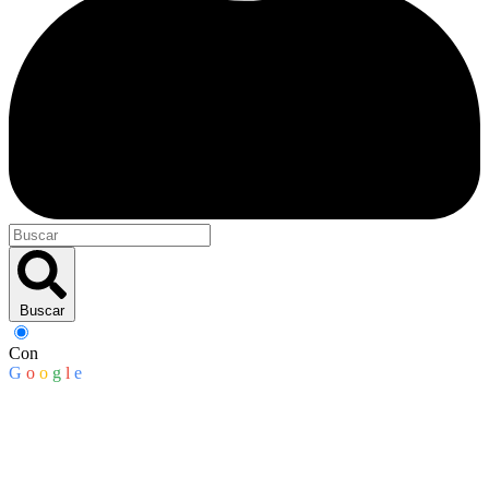
Buscar
Con
G
o
o
g
l
e