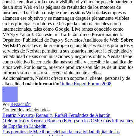
consiste en alcanzar la mayor visibilidad y el mejor posicionamiento
de un sitio Web en las páginas de resultados de los motores de
búsqueda. Traffic4u consigue que los sitios Web de las empresas
alcancen ese objetivo y se mantengan después plenamente visibles
en los principales motores de búsqueda tanto nacionales como
internacionales, tales como Google, Live (antes conocido como
MSN) y Yahoo!. Con este fin Traffic4u ofrece Posicionamiento
Orgánico, Publicidad de Pago y Servicios Analíticos de Web.
Sobre
Nedstat
Nedstat es el líder europeo en analítica web.Los productos y
servicios de Nedstat permiten a sus usuarios mejorar la efectividad y
rentabilidad de sus comunicaciones y negocios online. Nedstat tiene
como objetivo hacer cada día más sencilla y accesible la analítica de
sitios web. Por lo tanto, nuestros productos son fáciles de utilizar, los
informes son claros y se accede rápidamente a ellos.
Adicionalmente, Nedstat ofrece un soporte al cliente, personal y de
alta calidad.
más información
Online Expert Forum 2008
-
Por
Redacción
Contenidos relacionados
Beatriz Navarro (Renault), Rafaél Fernández de Alarcón
(Telefónica) y Kerman Romeo (KFC) son los CMO más influyentes
de España en Linkedin
Los premios de Maxibon celebran la creatividad digital de las