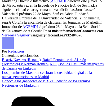
Marketing Directo e Interactivo (
AGEMDI
) vuelven este jueves 15
de Mayo, esta vez en la Escuela de Negocios EOI de Sevilla.La
siguiente ciudad en acoger una nueva edición las Jornadas será
Valencia el próximo 22 de Mayo. Será en Adeit, Fundació
Universitat Empresa de la Universidad de Valencia. Y, finalmente,
será A Coruña la encargada de clausurar las Jornadas de Marketing
Innovador de
AGEMDI
el próximo 28 de Mayo en la Sede Social
de Caixanova de A Coruña.
Para más información:Contactar con
Verónica Sagnier
vsagnier@fecemd.org932404070
-
Por
Redacción
Contenidos relacionados
Beatriz Navarro (Renault), Rafaél Fernández de Alarcón
(Telefónica) y Kerman Romeo (KFC) son los CMO más influyentes
de España en Linkedin
Los premios de Maxibon celebran la creatividad digital de las
nuevas generaciones en Madrid
Conoce a los ganadores de la XVIII edición de los Premios
Nacionales de Marketing