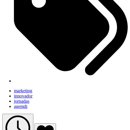
marketing
innovador
jornadas
agemdi