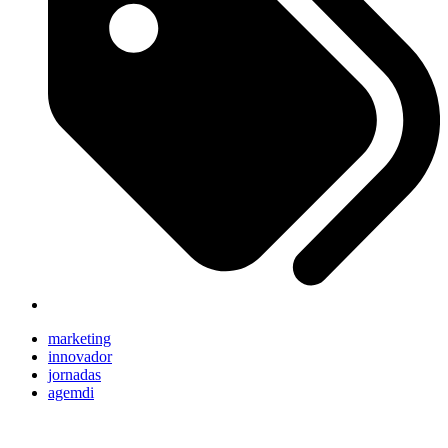
marketing
innovador
jornadas
agemdi