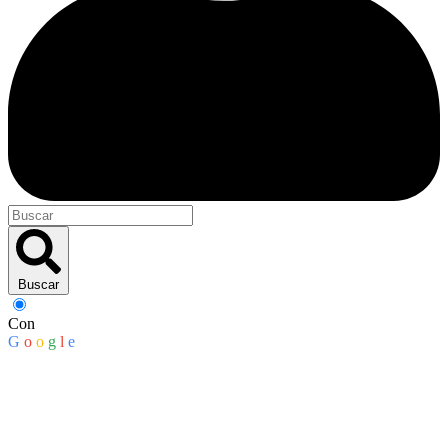
Buscar
Con
G
o
o
g
l
e