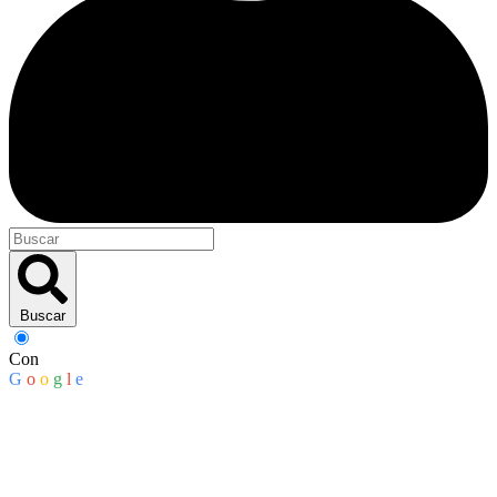
Buscar
Con
G
o
o
g
l
e