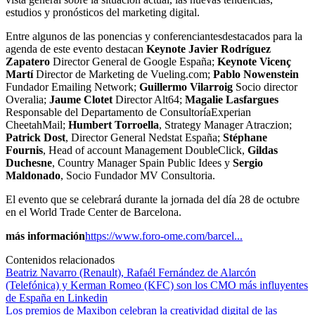
estudios y pronósticos del marketing digital.
Entre algunos de las ponencias y conferenciantesdestacados para la
agenda de este evento destacan
Keynote Javier Rodríguez
Zapatero
Director General de Google España;
Keynote Vicenç
Martí
Director de Marketing de Vueling.com;
Pablo Nowenstein
Fundador Emailing Network;
Guillermo Vilarroig
Socio director
Overalia;
Jaume Clotet
Director Alt64;
Magalie Lasfargues
Responsable del Departamento de ConsultoríaExperian
CheetahMail;
Humbert Torroella
, Strategy Manager Atraczion;
Patrick Dost
, Director General Nedstat España;
Stéphane
Fournis
, Head of account Management DoubleClick,
Gildas
Duchesne
, Country Manager Spain Public Idees y
Sergio
Maldonado
, Socio Fundador MV Consultoria.
El evento que se celebrará durante la jornada del día 28 de octubre
en el World Trade Center de Barcelona.
más información
https://www.foro-ome.com/barcel...
Contenidos relacionados
Beatriz Navarro (Renault), Rafaél Fernández de Alarcón
(Telefónica) y Kerman Romeo (KFC) son los CMO más influyentes
de España en Linkedin
Los premios de Maxibon celebran la creatividad digital de las