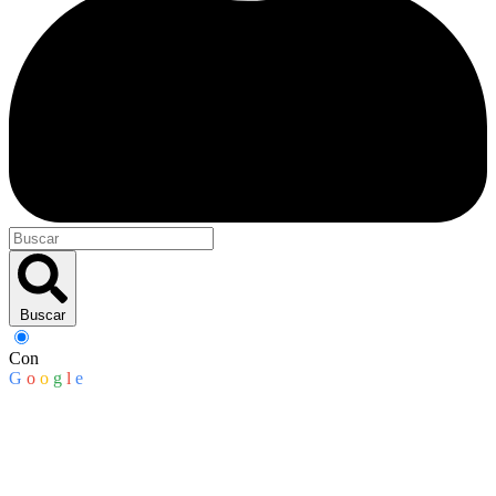
Buscar
Con
G
o
o
g
l
e