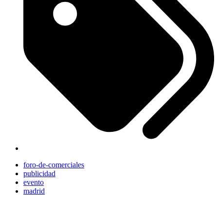
foro-de-comerciales
publicidad
evento
madrid