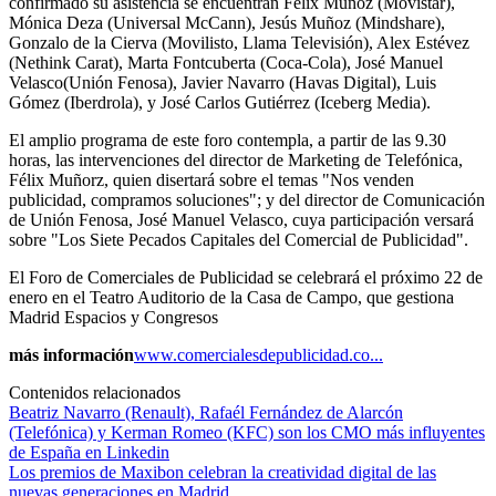
confirmado su asistencia se encuentran Félix Muñoz (Movistar),
Mónica Deza (Universal McCann), Jesús Muñoz (Mindshare),
Gonzalo de la Cierva (Movilisto, Llama Televisión), Alex Estévez
(Nethink Carat), Marta Fontcuberta (Coca-Cola), José Manuel
Velasco(Unión Fenosa), Javier Navarro (Havas Digital), Luis
Gómez (Iberdrola), y José Carlos Gutiérrez (Iceberg Media).
El amplio programa de este foro contempla, a partir de las 9.30
horas, las intervenciones del director de Marketing de Telefónica,
Félix Muñorz, quien disertará sobre el temas "Nos venden
publicidad, compramos soluciones"; y del director de Comunicación
de Unión Fenosa, José Manuel Velasco, cuya participación versará
sobre "Los Siete Pecados Capitales del Comercial de Publicidad".
El Foro de Comerciales de Publicidad se celebrará el próximo 22 de
enero en el Teatro Auditorio de la Casa de Campo, que gestiona
Madrid Espacios y Congresos
más información
www.comercialesdepublicidad.co...
Contenidos relacionados
Beatriz Navarro (Renault), Rafaél Fernández de Alarcón
(Telefónica) y Kerman Romeo (KFC) son los CMO más influyentes
de España en Linkedin
Los premios de Maxibon celebran la creatividad digital de las
nuevas generaciones en Madrid