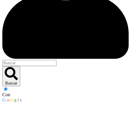
Buscar
Con
G
o
o
g
l
e