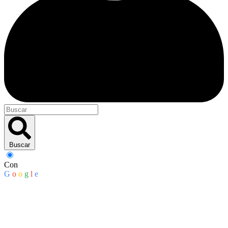
Buscar
Con
G
o
o
g
l
e