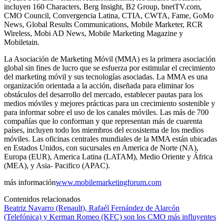
incluyen 160 Characters, Berg Insight, B2 Group, bnetTV.com,
CMO Council, Convergencia Latina, CTIA, CWTA, Fame, GoMo
News, Global Results Communications, Mobile Marketer, RCR
Wireless, Mobi AD News, Mobile Marketing Magazine y
Mobiletain.
La Asociación de Marketing Móvil (MMA) es la primera asociación
global sin fines de lucro que se esfuerza por estimular el crecimiento
del marketing móvil y sus tecnologías asociadas. La MMA es una
organización orientada a la acción, diseñada para eliminar los
obstáculos del desarrollo del mercado, establecer pautas para los
medios móviles y mejores prácticas para un crecimiento sostenible y
para informar sobre el uso de los canales móviles. Las más de 700
compañías que lo conforman y que representan más de cuarenta
países, incluyen todo los miembros del ecosistema de los medios
móviles. Las oficinas centrales mundiales de la MMA están ubicadas
en Estados Unidos, con sucursales en America de Norte (NA),
Europa (EUR), America Latina (LATAM), Medio Oriente y África
(MEA), y Asia- Pacifico (APAC).
más información
www.mobilemarketingforum.com
Contenidos relacionados
Beatriz Navarro (Renault), Rafaél Fernández de Alarcón
(Telefónica) y Kerman Romeo (KFC) son los CMO más influyentes