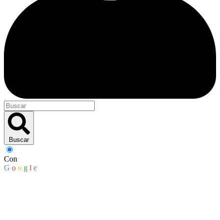
Buscar
Con
G
o
o
g
l
e