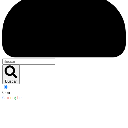
Buscar
Con
G
o
o
g
l
e