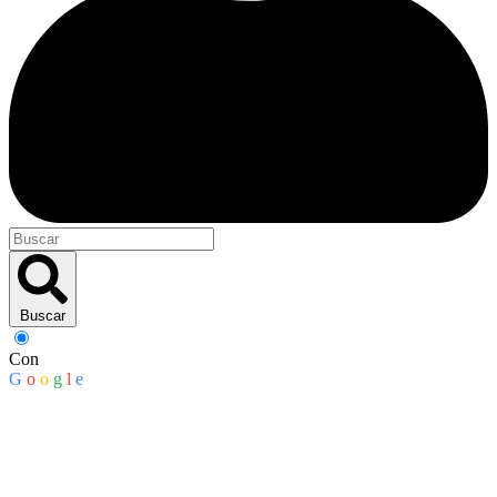
Buscar
Con
G
o
o
g
l
e