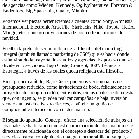
de agencias como Wieden+Kennedy, OgilvyInterative, Forsman &
Bodenfors, Big Spaceship, Cuatic, Minnim…
Podemos ver piezas pertenecientes a clientes como Sony, Amnistía
Internacional, Electronic Arts, Fila, Starbucks, Nike, Toyota, IKEA,
Mango, etc., e incluso invitaciones de boda o felicitaciones de
navidad.
Feedback pretende ser un reflejo de la filosofía del marketing
integral (también llamado marketing de 360º) que es hacia donde
están virando la mayoría de estudios y agencias. Es por eso que se
divide en 5 secciones: Bajo Coste, Concept, 360º, Técnica y
Estrategia, a través de las cuales queda reflejada esta filosofía.
En el primer capítulo, Bajo Coste, podemos ver campañas de
presupuesto reducido, como invitaciones de boda, felicitaciones o
proyectos de autopromoción, entre otros, en los cuales se demuestra
que, con ingenio, se pueden realizar campañas de baja inversión,
siendo aún así efectivas y eficaces, al añadir un guiño de
complicidad e interacción con el destinatario.
El segundo apartado, Concept, ofrece una selección de trabajos en
los cuales se ha buscado que esta participación del destinatario esté
directamente relacionada con el concepto a destacar del producto /
servicio / marca, consiguiendo una gran memorabilidad ya que, el