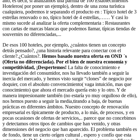
alto, es decir, si analizamos una parrilla de 100 Establecimientos
Hoteleros( por poner un ejemplo), dentro de una zona turística
cualquiera, podremos ir separando el producto en : Típico hotel de 3
estrellas renovado o no, típico hotel de 4 estrellas,…… Y casi lo
mismo sucede al analizar la oferta complementaria : Restaurantes
con cartas de marcas blancas que podemos llamar, típicas tiendas de
souvernirs no diferenciadas,...
De esos 100 hoteles, por ejemplo, ¿cuántos tienen un concepto
detrás pensado?, ¿una historia relevante para conectar con el
cliente?.¿Cuántos?.
Hemos basado nuestra oferta en OND ´s
(Oferta no diferenciada). Por el bien de nuestra economía y
competitividad, ¡Despertemos!
La falta de conocimiento e
investigación del consumidor, nos ha llevado también a seguir la
inercia del mercado, y hemos visto surgir “clones” de negocio por
doquier, con el absoluto convencimiento( vaga intuición, mas que
conocimiento) que ahora el mercado quería esto y lo otro. Y de
manera impresionante también (no estaría yo muy orgulloso de ello),
nos hemos puesto a seguir la media,tirando a baja, de buenas
prácticas en diferentes ámbitos. Nuestro concepto de renovación
empresarial es típicamente de producto, a lo más, de procesos, y en
pocas ocasiones de ofertas de servicios,.. parece que no concebimos
y detectamos otros tipos de cambios que han venido, y otras
dimensiones del negocio que han aparecido. El problema también es
de fondo, tiene un cierto orígen cultural , espero y confío que esta