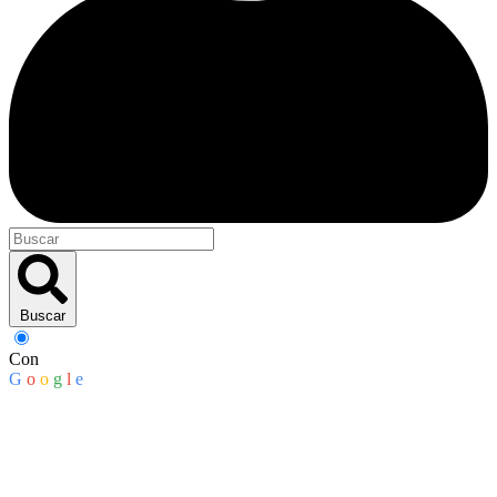
Buscar
Con
G
o
o
g
l
e