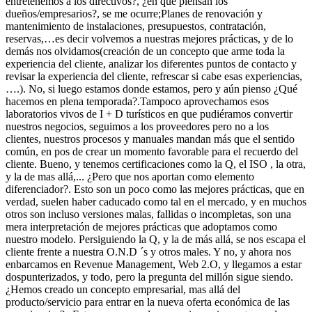
entretenemos a los directivos?, ¿en que piensan los
dueños/empresarios?, se me ocurre;Planes de renovación y
mantenimiento de instalaciones, presupuestos, contratación,
reservas,…es decir volvemos a nuestras mejores prácticas, y de lo
demás nos olvidamos(creación de un concepto que arme toda la
experiencia del cliente, analizar los diferentes puntos de contacto y
revisar la experiencia del cliente, refrescar si cabe esas experiencias,
….). No, si luego estamos donde estamos, pero y aún pienso ¿Qué
hacemos en plena temporada?.Tampoco aprovechamos esos
laboratorios vivos de I + D turísticos en que pudiéramos convertir
nuestros negocios, seguimos a los proveedores pero no a los
clientes, nuestros procesos y manuales mandan más que el sentido
común, en pos de crear un momento favorable para el recuerdo del
cliente. Bueno, y tenemos certificaciones como la Q, el ISO , la otra,
y la de mas allá,... ¿Pero que nos aportan como elemento
diferenciador?. Esto son un poco como las mejores prácticas, que en
verdad, suelen haber caducado como tal en el mercado, y en muchos
otros son incluso versiones malas, fallidas o incompletas, son una
mera interpretación de mejores prácticas que adoptamos como
nuestro modelo. Persiguiendo la Q, y la de más allá, se nos escapa el
cliente frente a nuestra O.N.D ´s y otros males. Y no, y ahora nos
enbarcamos en Revenue Management, Web 2.O, y llegamos a estar
dospunterizados, y todo, pero la pregunta del millón sigue siendo.
¿Hemos creado un concepto empresarial, mas allá del
producto/servicio para entrar en la nueva oferta económica de las