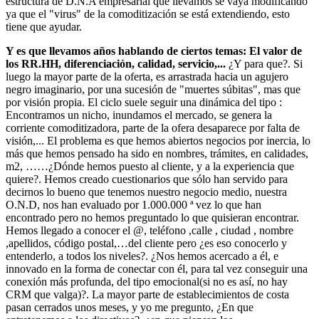
estructura de D.N.A empresarial que llevamos se vaya modificando
ya que el "virus" de la comoditización se está extendiendo, esto
tiene que ayudar.
Y es que llevamos años hablando de ciertos temas: El valor de
los RR.HH, diferenciación, calidad, servicio,...
¿Y para que?. Si
luego la mayor parte de la oferta, es arrastrada hacia un agujero
negro imaginario, por una sucesión de "muertes súbitas", mas que
por visión propia. El ciclo suele seguir una dinámica del tipo :
Encontramos un nicho, inundamos el mercado, se genera la
corriente comoditizadora, parte de la ofera desaparece por falta de
visión,... El problema es que hemos abiertos negocios por inercia, lo
más que hemos pensado ha sido en nombres, trámites, en calidades,
m2, ……¿Dónde hemos puesto al cliente, y a la experiencia que
quiere?. Hemos creado cuestionarios que sólo han servido para
decirnos lo bueno que tenemos nuestro negocio medio, nuestra
O.N.D, nos han evaluado por 1.000.000 ª vez lo que han
encontrado pero no hemos preguntado lo que quisieran encontrar.
Hemos llegado a conocer el @, teléfono ,calle , ciudad , nombre
,apellidos, código postal,…del cliente pero ¿es eso conocerlo y
entenderlo, a todos los niveles?. ¿Nos hemos acercado a él, e
innovado en la forma de conectar con él, para tal vez conseguir una
conexión más profunda, del tipo emocional(si no es así, no hay
CRM que valga)?. La mayor parte de establecimientos de costa
pasan cerrados unos meses, y yo me pregunto, ¿En que