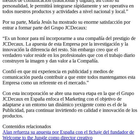
medios de comunicación (tradicional y digital), así como su
personalidad, le permitirá integrarse rápidamente y ser operativa en
todos nuestros productos y actividades a nivel nacional y local.”
Por su parte, María Jesús ha mostrado su enorme satisfacción por
entrar a formar parte del Grupo JCDecaux:
“Es un honor para mí incorporarme a una compañía del prestigio de
JCDecaux. La apuesta de esta Empresa por la investigación y la
innovación la diferencia del resto. Sin embargo creo que el
verdadero valor reside en los profesionales que con el trabajo diario
construyen la imagen y dan valor a la Compañía.
Confió en que mi experiencia en publicidad y medios de
comunicación pueda contribuir a que entre todos mantengamos esta
Empresa como un referente en el mercado.”
Con esta incorporación se abre una nueva etapa en la que el Grupo
JCDecaux en España enfoca el Marketing con el objetivo de
adaptarse a un entorno tan dinámico yexigente como es el de la
Publicidad, para continuar invirtiendo en calidad e innovación de los
productos.
Contenidos relacionados
Alan refuerza su apuesta por España con el fichaje del fundador de
Welcome to the Jungle como director creativo