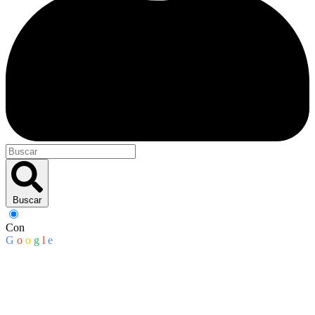
Buscar
Con
G
o
o
g
l
e