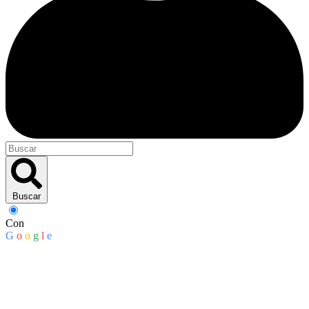
Buscar
Con
G
o
o
g
l
e