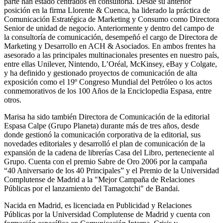
parte han estado centrados en consultoría. Desde su anterior
posición en la firma Llorente & Cuenca, ha liderado la práctica de
Comunicación Estratégica de Marketing y Consumo como Directora
Senior de unidad de negocio. Anteriormente y dentro del campo de
la consultoría de comunicación, desempeñó el cargo de Directora de
Marketing y Desarrollo en ACH & Asociados. En ambos frentes ha
asesorado a las principales multinacionales presentes en nuestro país,
entre ellas Unilever, Nintendo, L’Oréal, McKinsey, eBay y Colgate,
y ha definido y gestionado proyectos de comunicación de alta
exposición como el 19º Congreso Mundial del Petróleo o los actos
conmemorativos de los 100 Años de la Enciclopedia Espasa, entre
otros.
Marisa ha sido también Directora de Comunicación de la editorial
Espasa Calpe (Grupo Planeta) durante más de tres años, desde
donde gestionó la comunicación corporativa de la editorial, sus
novedades editoriales y desarrolló el plan de comunicación de la
expansión de la cadena de librerías Casa del Libro, perteneciente al
Grupo. Cuenta con el premio Sabre de Oro 2006 por la campaña
“40 Aniversario de los 40 Principales” y el Premio de la Universidad
Complutense de Madrid a la "Mejor Campaña de Relaciones
Públicas por el lanzamiento del Tamagotchi" de Bandai.
Nacida en Madrid, es licenciada en Publicidad y Relaciones
Públicas por la Universidad Complutense de Madrid y cuenta con