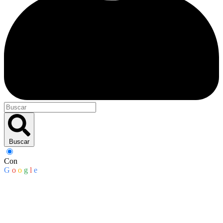
Buscar
Con
G
o
o
g
l
e