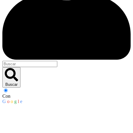
Buscar
Con
G
o
o
g
l
e