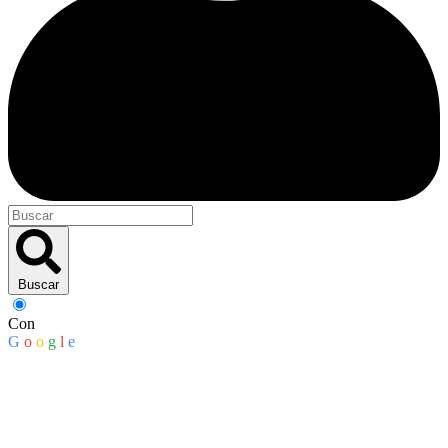
Buscar
Con
G
o
o
g
l
e