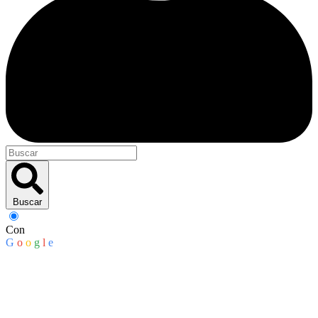
Buscar
Con
G
o
o
g
l
e