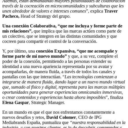
Además, están demandando mayores posibilidades de colaboración
través de la cocreación en microcomunidades y subculturas que les
unen alrededor de valores e intereses comunes
”, explica
Traver
Pacheco,
Head of Strategy del grupo.
Una conexión Colaborativa, “que me incluya y forme parte de
mis relaciones”,
que implica que las marcas actúen como parte de
un colectivo, que se integren en las distintas comunidades y que
cocreen para compartir el control de la conversación.
Y, por último, una
conexión Expansiva, “que me acompañe y
forme parte de mi nuevo mundo”
y que, a su vez, complete el
poder de la conexión, permitiendo a las personas extender su
identidad a una nueva apariencia representada por su avatar y
acompañarlas, de manera fluida, a través de todos los canales y
pantallas con las que interactúan. “
Las tecnologías comienzan a
integrarse de manera fluida, dando lugar a un nuevo mundo virtual
que, sumado al físico y digital, representa para las marcas múltiples
oportunidades para generar experiencias omnicanales inmersivas,
o crear contenidos y experiencias hasta ahora imposibles
”, finaliza
Elena Gaspar
, Strategic Manager.
En un mundo en que el que nos enfrentamos constantemente a
nuevos desafíos y retos,
David Colomer
, CEO de IPG
Mediabrands España, puntualiza que
“nuestra responsabilidad en la
industria, y con nuestros clientes, es la de descubrir, comprender y