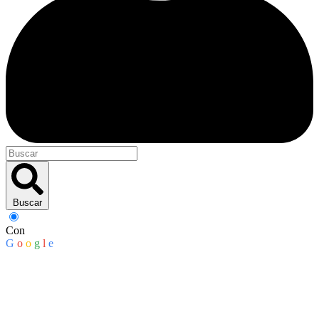
Buscar
Con
G
o
o
g
l
e