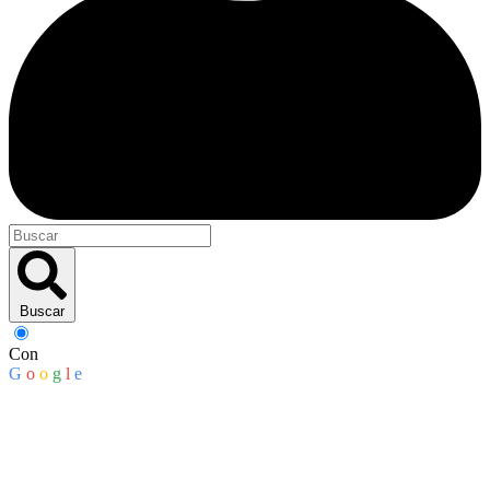
Buscar
Con
G
o
o
g
l
e