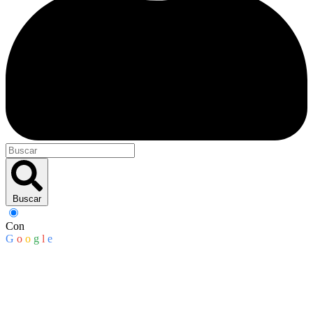
Buscar
Con
G
o
o
g
l
e