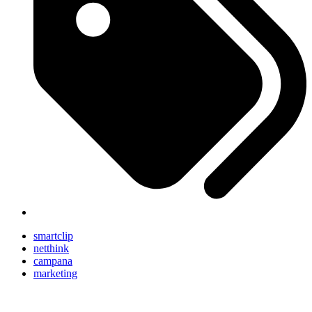
smartclip
netthink
campana
marketing