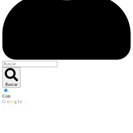
Buscar
Con
G
o
o
g
l
e