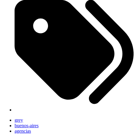
grey
buenos-aires
agencias