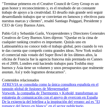
"Terminar primeros en el Creative Council de Grey Group es un
gran honor y reconocimiento y, es el resultado de un constante
trabajo de apoyo a la creatividad. El desafío más grande será seguir
desarrollando trabajos que se conviertan en famosos y efectivos para
nuestras marcas y clientes", resaltó Santiago Puiggari, Presidente y
CEO de Grey Buenos Aires.
Pablo Gil y Sebastián Garín, Vicepresidentes y Directores Generales
Creativos de Grey Buenos Aires dijeron: "Quedar en la cima de
cualquier ranking creativo es importante. Quizás uno en
Latinoamérica no conoce todo el trabajo global, pero cuando lo ves
te das cuenta que competís contra grandes ideas. New York realizó
el comercial más votado del Super Bowl de los últimos años, la
oficina de Francia fue la agencia francesa más premiada en Cannes
en el 2009, Londres está haciendo trabajos para Toshiba muy
buenos y Asia tiene un volumen y unos presupuestos que realmente
asustan. Así y todo logramos destacarnos".
Contenidos relacionados
ATREVIA se consolida como la única consultora española en el
ranquin global de fusiones de Mergermarket
Vorwerk, la compañía de Thermomix y Kobold, transforman su
estrategia de comunicación con el apoyo de evercom en España
De la exigencia del briefing a la inspiración del verano: así es "El
romance del lienzo en blanco" en el sector publicitario