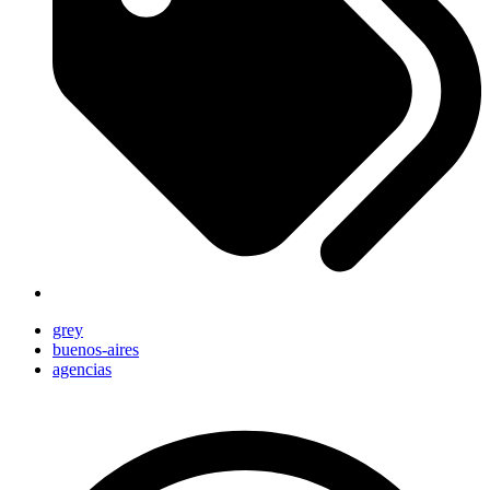
grey
buenos-aires
agencias