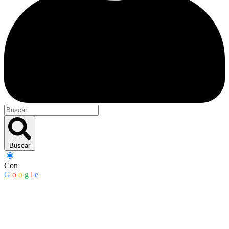
Buscar
Con
G
o
o
g
l
e