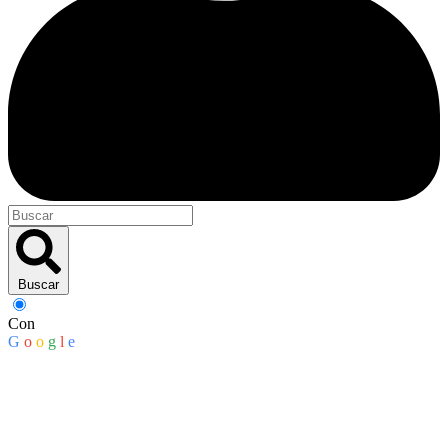
Buscar
Con
G
o
o
g
l
e