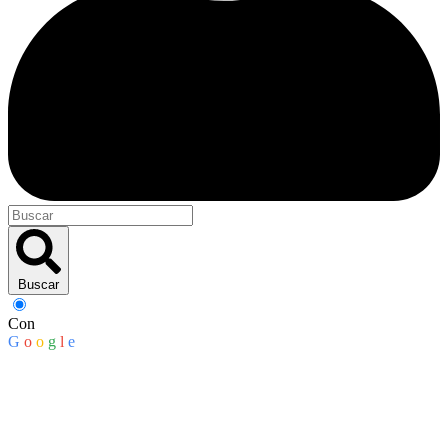
Buscar
Con
G
o
o
g
l
e