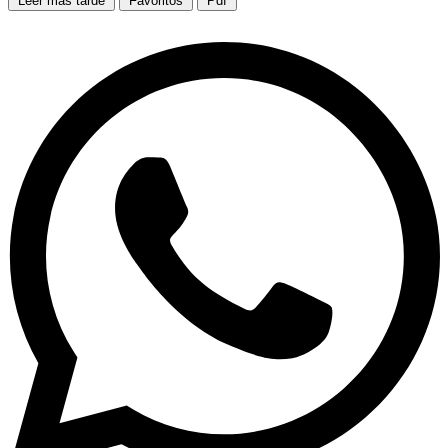
Leer más tarde
Favoritos
Pdf