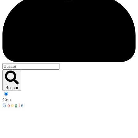
Buscar
Con
G
o
o
g
l
e