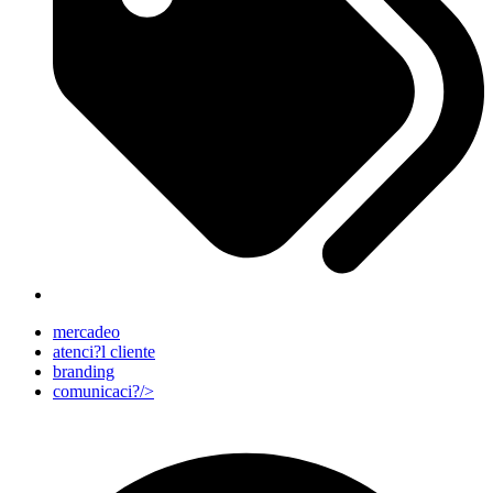
mercadeo
atenci?l cliente
branding
comunicaci?/>