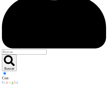
Buscar
Con
G
o
o
g
l
e