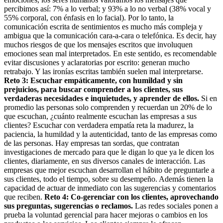
percibimos así: 7% a lo verbal; y 93% a lo no verbal (38% vocal y
55% corporal, con énfasis en lo facial). Por lo tanto, la
comunicación escrita de sentimientos es mucho más compleja y
ambigua que la comunicación cara-a-cara o telefónica. Es decir, hay
muchos riesgos de que los mensajes escritos que involuquen
emociones sean mal interpretados. En este sentido, es recomendable
evitar discusiones y aclaratorias por escrito: generan mucho
retrabajo. Y las ironías escritas también suelen mal interpretarse.
Reto 3: Escuchar empáticamente, con humildad y sin
prejuicios, para buscar comprender a los clientes, sus
verdaderas necesidades e inquietudes, y aprender de ellos.
Si en
promedio las personas solo comprenden y recuerdan un 20% de lo
que escuchan, ¿cuánto realmente escuchan las empresas a sus
clientes? Escuchar con verdadera empatía reta la madurez, la
paciencia, la humildad y la autenticidad, tanto de las empresas como
de las personas. Hay empresas tan sordas, que contratan
investigaciones de mercado para que le digan lo que ya le dicen los
clientes, diariamente, en sus diversos canales de interacción. Las
empresas que mejor escuchan desarrollan el hábito de preguntarle a
sus clientes, todo el tiempo, sobre su desempeño. Además tienen la
capacidad de actuar de inmediato con las sugerencias y comentarios
que reciben.
Reto 4: Co-gerenciar con los clientes, aprovechando
sus preguntas, sugerencias o reclamos.
Las redes sociales ponen a
prueba la voluntad gerencial para hacer mejoras o cambios en los