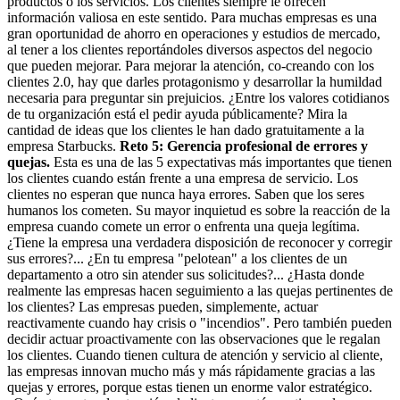
productos o los servicios. Los clientes siempre le ofrecen
información valiosa en este sentido. Para muchas empresas es una
gran oportunidad de ahorro en operaciones y estudios de mercado,
al tener a los clientes reportándoles diversos aspectos del negocio
que pueden mejorar. Para mejorar la atención, co-creando con los
clientes 2.0, hay que darles protagonismo y desarrollar la humildad
necesaria para preguntar sin prejuicios. ¿Entre los valores cotidianos
de tu organización está el pedir ayuda públicamente? Mira la
cantidad de ideas que los clientes le han dado gratuitamente a la
empresa Starbucks.
Reto 5: Gerencia profesional de errores y
quejas.
Esta es una de las 5 expectativas más importantes que tienen
los clientes cuando están frente a una empresa de servicio. Los
clientes no esperan que nunca haya errores. Saben que los seres
humanos los cometen. Su mayor inquietud es sobre la reacción de la
empresa cuando comete un error o enfrenta una queja legítima.
¿Tiene la empresa una verdadera disposición de reconocer y corregir
sus errores?... ¿En tu empresa "pelotean" a los clientes de un
departamento a otro sin atender sus solicitudes?... ¿Hasta donde
realmente las empresas hacen seguimiento a las quejas pertinentes de
los clientes? Las empresas pueden, simplemente, actuar
reactivamente cuando hay crisis o "incendios". Pero también pueden
decidir actuar proactivamente con las observaciones que le regalan
los clientes. Cuando tienen cultura de atención y servicio al cliente,
las empresas innovan mucho más y más rápidamente gracias a las
quejas y errores, porque estas tienen un enorme valor estratégico.