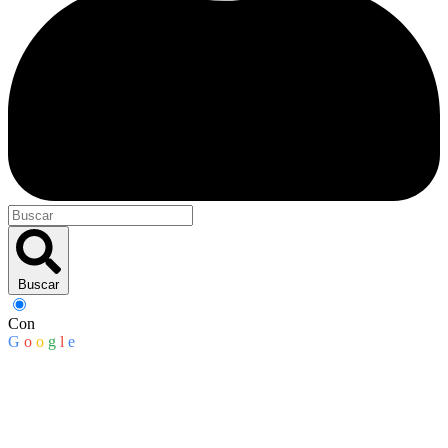
Buscar
Con
G
o
o
g
l
e