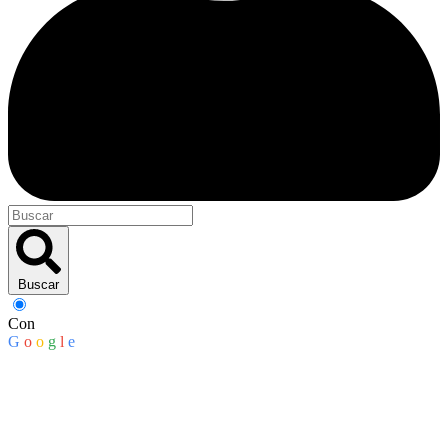
Buscar
Con
G
o
o
g
l
e