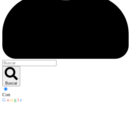
Buscar
Con
G
o
o
g
l
e