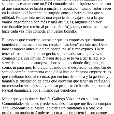
supone necesariamente un ROI contable, ni tan siquiera si el retorno
al que aspiramos se limita a imagen y reputación. Como tantas veces
en la historia del hombre, ha surgido antes la herramienta que su
utilidad. Porque Internet es una especie de navaja suiza a la que
vamos engordando con más y más artilugios, algunos de valor
cuestionable (me remito al primer párrafo) y que, curiosamente, se
hace cada vez más cómoda en nuestro bolsillo.
El caso es que conviene constatar que las empresas que triunfan
también en internet lo hacen, recalco, "también" en internet. Debe
haber empresa antes que fibra óptica, no sé si me explico. Ha de
tener claro su modelo de negocio, su mercado, sus objetivos, su
competencia, sus límites. Y nada de ello se lo va a dar la red. No
sirve de mucho una autopista si no sabemos dónde dirigirnos, ni
cómo, ni para qué. El olvido, cuando no el desprecio, de algo tan de
sentido común incrementa cada día la lista de fracasos empresariales
que confiaron todo al recurso, por encima de la idea y la gestión, y
también la frustración de otras que creyeron que tener un catálogo y
un mostrador virtuales convertía su producto en irresistible, como si
Paypal garantizara por si mismo sus beneficios.
Mejor que yo lo ilustra José A. Gallego Vázquez en su libro
Comunidades virtuales y redes sociales: "Lo que me lleva a comprar
The Economist o el Marca, a votar a un candidato o a otro, o a
preferir un producto Apple respecto a su competencia, son razones