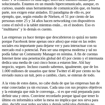
solucionarlo. Estamos en un mundo hipercomunicado, aunque, es
curioso, usando unas herramientas de comunicación que, en buena
parte, nos exigen estar aislados. El paradigma de ello es, por
ejemplo, que, según estudio de Nielsen, el 51 por ciento de las
personas entre 25 y 34 años hacen networking con dispositivos
como el móvil o la tablet mientras están... en el inodoro. Eso es
"multitarea" y lo demás es cuento.
Las empresas ya hace tiempo que descubrieron (o quizá no tanto
porque Facebook tiene apenas once años) que estar en las redes
sociales era importante para dejarse ver y para interactuar con su
mercado real o potencial. Para ser una empresa moderna y tal no
podía faltar un Community Manager en nómina. A fin de cuentas
Internet tiene una penetración global del 43 por ciento y el internauta
dedica una media de casi cinco horas a estaron line. Ahí hay
negocio, seguro. Incluso cuando sabemos, igualmente, que de los
1.000 millones de usuarios que tiene Twitter el 40 por ciento no ha
enviado nunca un tuit, pero a cambio, claro, se enteran de todo.
A la vista de estos datos, no cabe duda de que las empresas han de
estar conectadas ya sin excusas. Cada una con sus propios objetivos
y la estrategia que más le convenga... si es que está preparada para
definir una y otros. Conviene recordarlo porque igual que tener lo
último en informática sobre la mesa no implica que nos sirva para
algo, decidir usar redes sociales y demás vehículos digitales no