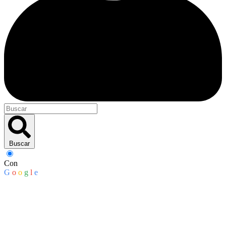
Buscar
Con
G
o
o
g
l
e