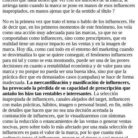
arriesga tanto cuando la marca se pone en manos de esos influencers
inapropiados, en manos ajenas que le da sentido al título ?
No es la primera vez que trato el tema o hablo de los influencers. He
de decir que, en los primeros momentos de este fenómeno, los veía
como una acción muy adecuada para las marcas, ya que no se
comportaban como influencers, sino como prescriptores, que en
realidad tiene un mayor impacto en las ventas y en la imagen de
marca. Hoy día, como casi todo en el entorno del marketing cuando
se desvirtualiza lo que se quiere conseguir, el fenómeno influencers
para mi tal y como se esta mostrando, puede ser una de las peores
decisiones en cuanto a rentabilidad económica y de valor para una
marca y no porque no pueda ser una buena idea, sino por que la
práctica dice que en demasiados casos (campañas) se hace de forma
inadecuada.
La mercantilización y masificación de influencers,
ha provocado la pérdida de su capacidad de prescripción que
antaño los hizo tan rentables e interesantes
. La selección
inapropiada de influencers, canales alejados del target, influencers
con malas prácticas, hábitos, imagen o personal brand, en fin, miles
de detalles que hacen que no sea una decisión acertada la
contratación de influencers, que lo visualizaremos con síntomas
como la reducción o estancamientos de las ventas o generar ventas
nocivas, pero sobre todo lo más afectado por una mala selección de
influencers es para el valor de la marca, por lo que cuanta más
audiencia tenga el influencers, mayor es el riesgo y casi mayor el