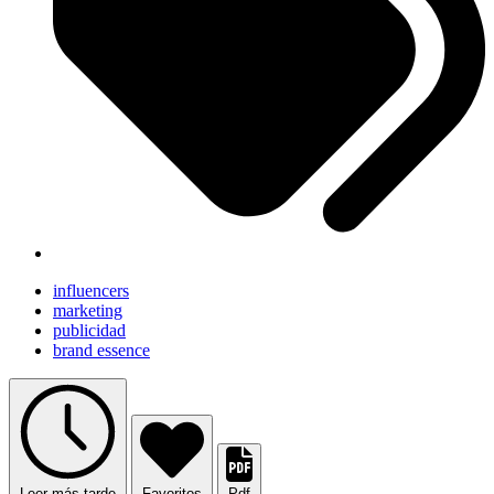
influencers
marketing
publicidad
brand essence
Leer más tarde
Favoritos
Pdf