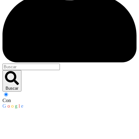
Buscar
Con
G
o
o
g
l
e