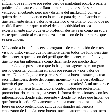
alguien que se mueve por redes pero de marketing poco), o para la
publicidad o para eso que llaman marketing que suele ser un
vendedor encubierto pero muy distante del marketing, con esto
quiero decir que invierten en lo técnico para dejar de hacerlo en lo
que realmente genera valor lo estratégico o visionario, con lo que no
es difícil aventurar que su nivel de competitividad no sea
excesivamente alto o que esto profesionales se vean como un sobre
coste que cuando al cosa empieza a ir mal son de los primeros que
se prescinden.
Volviendo a los influencers o programas de contratación de estos,
visto lo visto, viendo que no siempre tienen todos los followers que
dicen tener, o que no son del perfil que dicen tener, en definitiva,
que no son tan influencers como dicen serlo por mucho dato
adulterado que presenten o que lo hagan sus agencias, es un gran
riesgo depositar confianza en ellos por recursos y por valor de
marca. Es por ello, que me parece sería una buena estrategia crear
esos influencers, desde del primer momento. ¿Seria descabellado
invertir el presupuesto para influencers, en crearlos? A mí me parece
que no, y la marca tendría todo el control sobre ese profesional,
promocionarlo, el mensaje a verter, la forma de relacionarse con los
influenciados, donde estar presente y donde no, sobre que hablar, de
que forma hacerlo. Obviamente para una marca modesta quizás
fuese un poco pretencioso, aunque los grandes influencers
empezaron de la nada, pero bueno, puede parecer ambicioso, pero