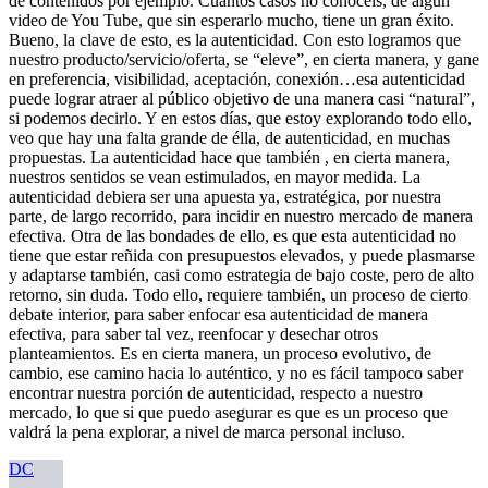
de contenidos por ejemplo. Cuantos casos no conocéis, de algún
video de You Tube, que sin esperarlo mucho, tiene un gran éxito.
Bueno, la clave de esto, es la autenticidad. Con esto logramos que
nuestro producto/servicio/oferta, se “eleve”, en cierta manera, y gane
en preferencia, visibilidad, aceptación, conexión…esa autenticidad
puede lograr atraer al público objetivo de una manera casi “natural”,
si podemos decirlo. Y en estos días, que estoy explorando todo ello,
veo que hay una falta grande de élla, de autenticidad, en muchas
propuestas. La autenticidad hace que también , en cierta manera,
nuestros sentidos se vean estimulados, en mayor medida. La
autenticidad debiera ser una apuesta ya, estratégica, por nuestra
parte, de largo recorrido, para incidir en nuestro mercado de manera
efectiva. Otra de las bondades de ello, es que esta autenticidad no
tiene que estar reñida con presupuestos elevados, y puede plasmarse
y adaptarse también, casi como estrategia de bajo coste, pero de alto
retorno, sin duda. Todo ello, requiere también, un proceso de cierto
debate interior, para saber enfocar esa autenticidad de manera
efectiva, para saber tal vez, reenfocar y desechar otros
planteamientos. Es en cierta manera, un proceso evolutivo, de
cambio, ese camino hacia lo auténtico, y no es fácil tampoco saber
encontrar nuestra porción de autenticidad, respecto a nuestro
mercado, lo que si que puedo asegurar es que es un proceso que
valdrá la pena explorar, a nivel de marca personal incluso.
DC