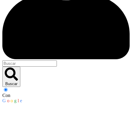
Buscar
Con
G
o
o
g
l
e